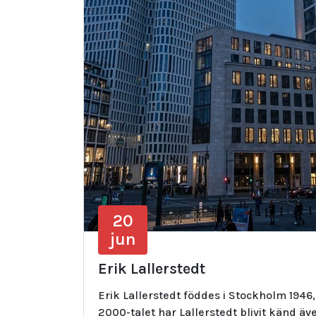
20
jun
Erik Lallerstedt
Erik Lallerstedt föddes i Stockholm 194
2000-talet har Lallerstedt blivit känd ä