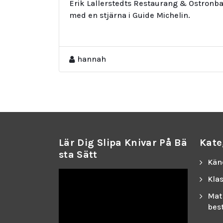
Erik Lallerstedts Restaurang & Ostronbar
med en stjärna i Guide Michelin.
hannah
Lär Dig Slipa Knivar På Bä
Kate
Sta Sätt
Kän
Klas
Mat
bes