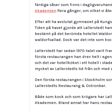
färdiga såser som finns i dagligvaruhand
Akademien
flera gånger, om vilket vi åt
Efter att ha avslutat gymnasiet på Kungsh
Tiden på havet gjorde att Lallerstedt h
bestämt på det berömda hotellet Waldorf
waldorfsallad. Dock var det inte som ko
Lallerstedt har sedan 1970-talet varit f
första restaurangen han drev helt i egen
och det var hotellköket i ett hotell i s
mycket av Lallerstedts tid från och med 
Den första restaurangen i Stockholm som
Lallerstedts Restaurang & Ostronbar.
Både som kock och som krögare har La
Akademien. Bland annat har hans restau