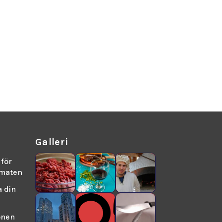
Galleri
för
smaten
a din
onen