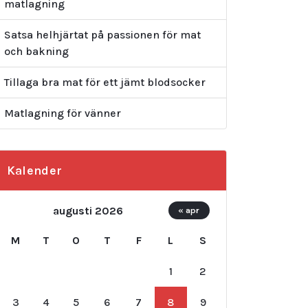
matlagning
Satsa helhjärtat på passionen för mat
och bakning
Tillaga bra mat för ett jämt blodsocker
Matlagning för vänner
Kalender
augusti 2026
« apr
M
T
O
T
F
L
S
1
2
3
4
5
6
7
8
9