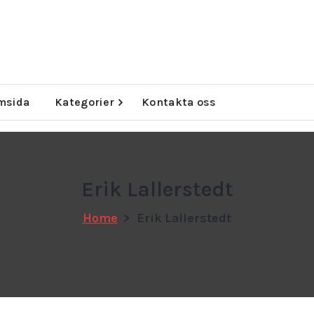
ta
msida
Kategorier
Kontakta oss
Erik Lallerstedt
Home
>
Erik Lallerstedt