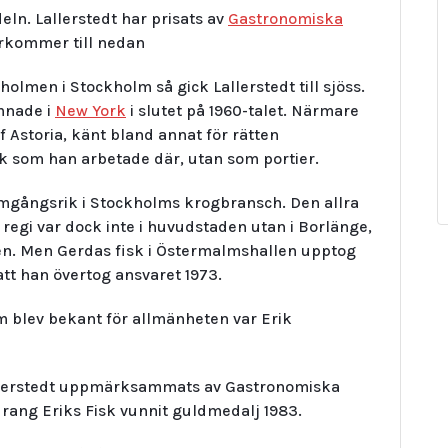
eln. Lallerstedt har prisats av
Gastronomiska
erkommer till nedan
olmen i Stockholm så gick Lallerstedt till sjöss.
amnade i
New York
i slutet på 1960-talet. Närmare
 Astoria, känt bland annat för rätten
ck som han arbetade där, utan som portier.
ramgångsrik i Stockholms krogbransch. Den allra
 regi var dock inte i huvudstaden utan i Borlänge,
taden. Men Gerdas fisk i Östermalmshallen upptog
att han övertog ansvaret 1973.
 blev bekant för allmänheten var Erik
llerstedt uppmärksammats av Gastronomiska
rang Eriks Fisk vunnit guldmedalj 1983.