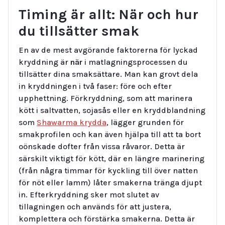
Timing är allt: När och hur
du tillsätter smak
En av de mest avgörande faktorerna för lyckad
kryddning är
när
i matlagningsprocessen du
tillsätter dina smaksättare. Man kan grovt dela
in kryddningen i två faser: före och efter
upphettning. Förkryddning, som att marinera
kött i saltvatten, sojasås eller en kryddblandning
som
Shawarma krydda
, lägger grunden för
smakprofilen och kan även hjälpa till att ta bort
oönskade dofter från vissa råvaror. Detta är
särskilt viktigt för kött, där en längre marinering
(från några timmar för kyckling till över natten
för nöt eller lamm) låter smakerna tränga djupt
in. Efterkryddning sker mot slutet av
tillagningen och används för att justera,
komplettera och förstärka smakerna. Detta är