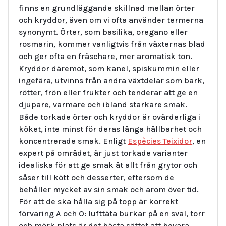
finns en grundläggande skillnad mellan örter
och kryddor, även om vi ofta använder termerna
synonymt. Örter, som basilika, oregano eller
rosmarin, kommer vanligtvis från växternas blad
och ger ofta en fräschare, mer aromatisk ton.
Kryddor däremot, som kanel, spiskummin eller
ingefära, utvinns från andra växtdelar som bark,
rötter, frön eller frukter och tenderar att ge en
djupare, varmare och ibland starkare smak.
Både torkade örter och kryddor är ovärderliga i
köket, inte minst för deras långa hållbarhet och
koncentrerade smak. Enligt
Espècies Teixidor
, en
expert på området, är just torkade varianter
idealiska för att ge smak åt allt från grytor och
såser till kött och desserter, eftersom de
behåller mycket av sin smak och arom över tid.
För att de ska hålla sig på topp är korrekt
förvaring A och O: lufttäta burkar på en sval, torr
och mörk plats är det bästa sättet att bevara