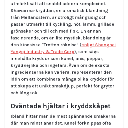
utmärkt sätt att snabbt addera komplexitet.
Shawarma-kryddan, en aromatisk blandning
från Mellanöstern, är otroligt mångsidig och
passar utmärkt till kyckling, nöt, lamm, grillade
grönsaker och till och med fisk. En annan
fascinerande, om än lite mystisk, blandning är
den kinesiska “Tretton rökelse” (
enligt Shanghai
Yangqi Industry & Trade Corp
), som sägs
innehålla kryddor som kanel, anis, peppar,
kryddnejlika och ingefära. Även om de exakta
ingredienserna kan variera, representerar den
idén om att kombinera många olika kryddor för
att skapa ett unikt smakdjup, perfekt för grytor
och långkok.
Oväntade hjältar i kryddskåpet
Ibland hittar man de mest spännande smakerna
där man minst anar det. Kanel förknippas ofta