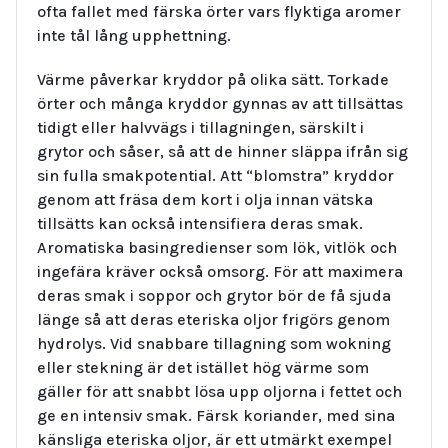
ofta fallet med färska örter vars flyktiga aromer
inte tål lång upphettning.
Värme påverkar kryddor på olika sätt. Torkade
örter och många kryddor gynnas av att tillsättas
tidigt eller halvvägs i tillagningen, särskilt i
grytor och såser, så att de hinner släppa ifrån sig
sin fulla smakpotential. Att “blomstra” kryddor
genom att fräsa dem kort i olja innan vätska
tillsätts kan också intensifiera deras smak.
Aromatiska basingredienser som lök, vitlök och
ingefära kräver också omsorg. För att maximera
deras smak i soppor och grytor bör de få sjuda
länge så att deras eteriska oljor frigörs genom
hydrolys. Vid snabbare tillagning som wokning
eller stekning är det istället hög värme som
gäller för att snabbt lösa upp oljorna i fettet och
ge en intensiv smak. Färsk koriander, med sina
känsliga eteriska oljor, är ett utmärkt exempel