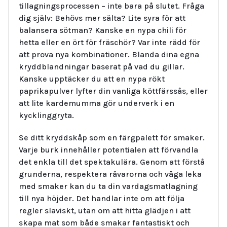
tillagningsprocessen – inte bara på slutet. Fråga
dig själv: Behövs mer sälta? Lite syra för att
balansera sötman? Kanske en nypa chili för
hetta eller en ört för fräschör? Var inte rädd för
att prova nya kombinationer. Blanda dina egna
kryddblandningar baserat på vad du gillar.
Kanske upptäcker du att en nypa rökt
paprikapulver lyfter din vanliga köttfärssås, eller
att lite kardemumma gör underverk i en
kycklinggryta.
Se ditt kryddskåp som en färgpalett för smaker.
Varje burk innehåller potentialen att förvandla
det enkla till det spektakulära. Genom att förstå
grunderna, respektera råvarorna och våga leka
med smaker kan du ta din vardagsmatlagning
till nya höjder. Det handlar inte om att följa
regler slaviskt, utan om att hitta glädjen i att
skapa mat som både smakar fantastiskt och