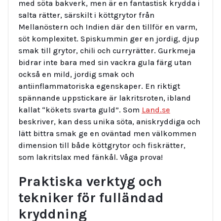
med söta bakverk, men är en fantastisk krydda i
salta rätter, särskilt i köttgrytor från
Mellanöstern och Indien där den tillför en varm,
söt komplexitet. Spiskummin ger en jordig, djup
smak till grytor, chili och curryrätter. Gurkmeja
bidrar inte bara med sin vackra gula färg utan
också en mild, jordig smak och
antiinflammatoriska egenskaper. En riktigt
spännande uppstickare är lakritsroten, ibland
kallat “kökets svarta guld”. Som
Land.se
beskriver, kan dess unika söta, aniskryddiga och
lätt bittra smak ge en oväntad men välkommen
dimension till både köttgrytor och fiskrätter,
som lakritslax med fänkål. Våga prova!
Praktiska verktyg och
tekniker för fulländad
kryddning