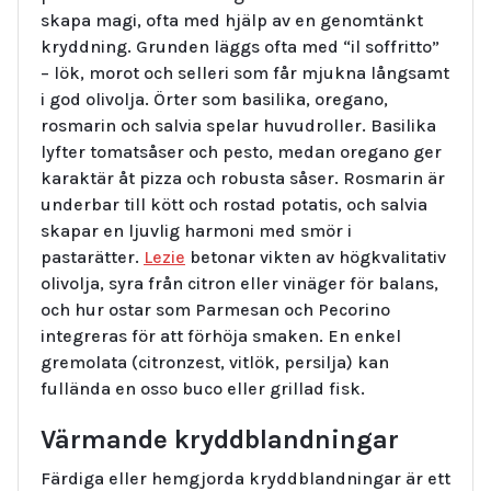
skapa magi, ofta med hjälp av en genomtänkt
kryddning. Grunden läggs ofta med “il soffritto”
– lök, morot och selleri som får mjukna långsamt
i god olivolja. Örter som basilika, oregano,
rosmarin och salvia spelar huvudroller. Basilika
lyfter tomatsåser och pesto, medan oregano ger
karaktär åt pizza och robusta såser. Rosmarin är
underbar till kött och rostad potatis, och salvia
skapar en ljuvlig harmoni med smör i
pastarätter.
Lezie
betonar vikten av högkvalitativ
olivolja, syra från citron eller vinäger för balans,
och hur ostar som Parmesan och Pecorino
integreras för att förhöja smaken. En enkel
gremolata (citronzest, vitlök, persilja) kan
fullända en osso buco eller grillad fisk.
Värmande kryddblandningar
Färdiga eller hemgjorda kryddblandningar är ett