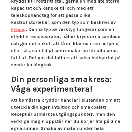
kryddsikt i rostfritt stål, gärna en med lite större
kapacitet och kanske till och med ett
teleskophandtag för att passa olika
kastrullstorlekar, som den typ som beskrivs av
Fyndiq
. Denna typ av verktyg fungerar som en
effektiv restseparator, håller kryddorna samlade
och gör det enkelt att få en klar och ren buljong
eller sås, samtidigt som smakerna får infuseras
fullt ut. Det gör det lättare att satsa helhjärtat på
smakrika långkok.
Din personliga smakresa:
Våga experimentera!
Att bemästra kryddor handlar i slutändan om att
utveckla din egen intuition och smakpalett.
Recept är utmärkta utgångspunkter, men den
verkliga magin uppstår när du börjar lita på dina
egna sinnen. Smaka av maten under hela